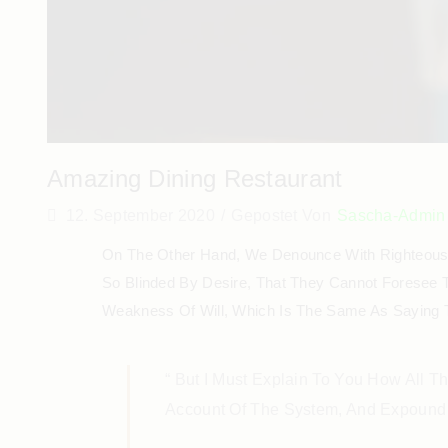
Amazing Dining Restaurant
12. September 2020
/
Gepostet Von
Sascha-Admin
On The Other Hand, We Denounce With Righteous 
So Blinded By Desire, That They Cannot Foresee 
Weakness Of Will, Which Is The Same As Saying T
“ But I Must Explain To You How All 
Account Of The System, And Expound 