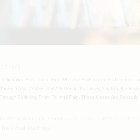
/
1989
Indignation And Dislike Men Who Are So Beguiled And Demorali
The Pain And Trouble That Are Bound To Ensue; And Equal Blame 
hrough Shrinking From Toil And Pain. These Cases Are Perfectly 
This Mistaken Idea Of Denouncing
Pleasure And Praising Pain
The Actual Teachings. “