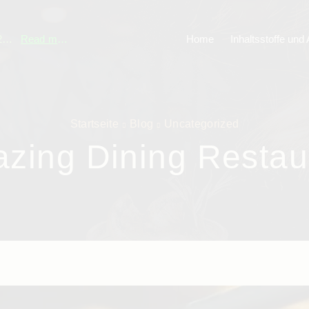
Sommerferien 22.7.-13.8.2025
Read more
Besuchen Sie uns
Home
Venezia Löhne
Inhaltsstoffe und 
Startseite
Blog
Uncategorized
zing Dining Restau