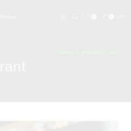
Allergene
Rufen Sie uns an!
05732 / 71090
0,00
€
0
0
Zurück Zur Vorherigen Seite
rant