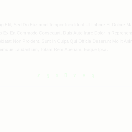
ng Elit, Sed Do Eiusmod Tempor Incididunt Ut Labore Et Dolore M
uip Ex Ea Commodo Consequat. Duis Aute Irure Dolor In Reprehende
pidatat Non Proident, Sunt In Culpa Qui Officia Deserunt Mollit A
oremque Laudantium, Totam Rem Aperiam, Eaque Ipsa.