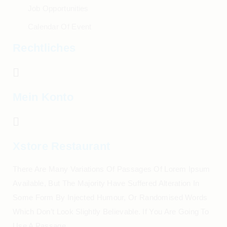
Job Opportunities
Calendar Of Event
Rechtliches
Mein Konto
Xstore Restaurant
There Are Many Variations Of Passages Of Lorem Ipsum
Available, But The Majority Have Suffered Alteration In
Some Form By Injected Humour, Or Randomised Words
Which Don’t Look Slightly Believable. If You Are Going To
Use A Passage.