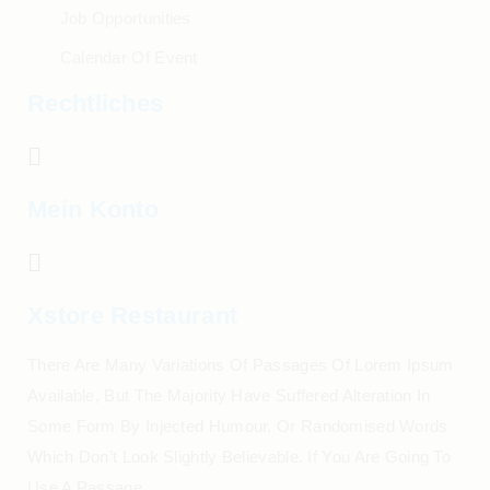
Job Opportunities
Calendar Of Event
Rechtliches
Mein Konto
Xstore Restaurant
There Are Many Variations Of Passages Of Lorem Ipsum
Available, But The Majority Have Suffered Alteration In
Some Form By Injected Humour, Or Randomised Words
Which Don’t Look Slightly Believable. If You Are Going To
Use A Passage.