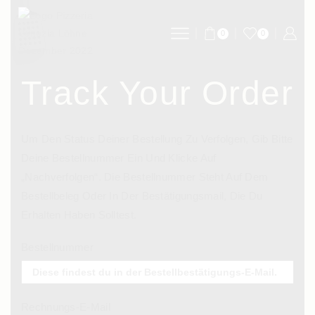
0
0
Track Your Order
Um Den Status Deiner Bestellung Zu Verfolgen, Gib Bitte
Deine Bestellnummer Ein Und Klicke Auf
„Nachverfolgen“. Die Bestellnummer Steht Auf Dem
Bestellbeleg Oder In Der Bestätigungsmail, Die Du
Erhalten Haben Solltest.
Bestellnummer
Rechnungs-E-Mail